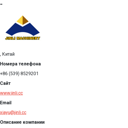
-
, Китай
Номера телефона
+86 (539) 8529201
Сайт
www.jinli.cc
Email
xiayu@jinli.cc
Описание компании