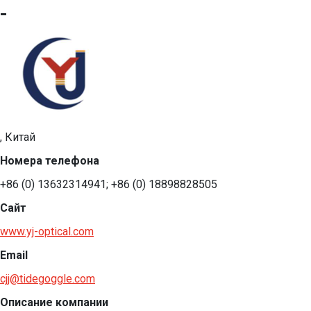
-
, Китай
Номера телефона
+86 (0) 13632314941; +86 (0) 18898828505
Сайт
www.yj-optical.com
Email
cjj@tidegoggle.com
Описание компании