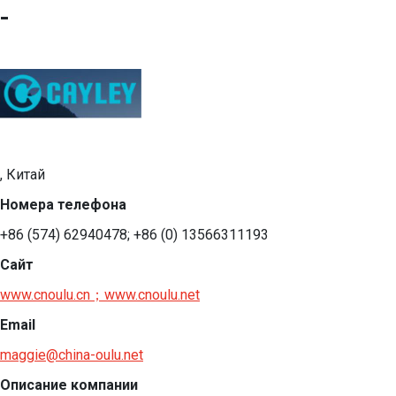
-
, Китай
Номера телефона
+86 (574) 62940478; +86 (0) 13566311193
Сайт
www.cnoulu.cn；www.cnoulu.net
Email
maggie@china-oulu.net
Описание компании